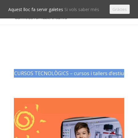
Aquest lloc fa servir galetes
Si vols saber més
Gràcies
CURSOS TECNOLÒGICS – cursos i tallers d’estiu