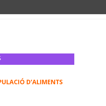
spai social
Qui som?
Contacta’ns!
S
PULACIÓ D’ALIMENTS