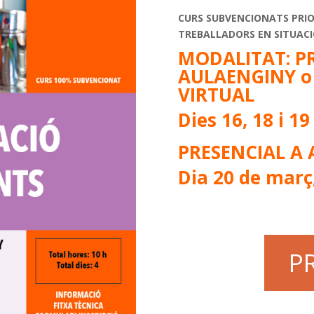
CURS SUBVENCIONATS PRIO
TREBALLADORS EN SITUACI
MODALITAT: P
AULAENGINY o
VIRTUAL
Dies 16, 18 i 1
PRESENCIAL A
Dia 20 de març,
P