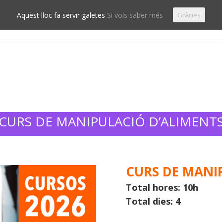
Aquest lloc fa servir galetes
Si vols saber més
Gràcies
Cursos PRL
Assessorament de PRL
Logopèdia
E
CURS DE MANIPULACIÓ D’ALIMENT
CURS DE MANI
Total hores: 10h
Total dies: 4